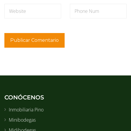
CONÓCENOS
Inmobiliaria Pino
Minibodegas
Midibodegas