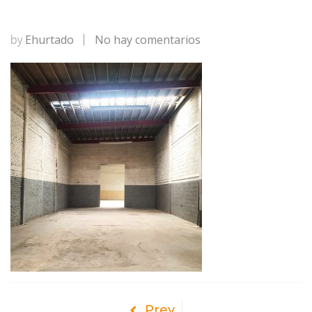
en
by
Ehurtado
No hay comentarios
20211019_114454
Prev