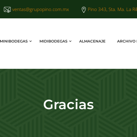
ventas@grupopino.com.mx
Pino 343, Sta. Ma. La Ri
MINIBODEGAS
MIDIBODEGAS
ALMACENAJE
ARCHIVO
Gracias