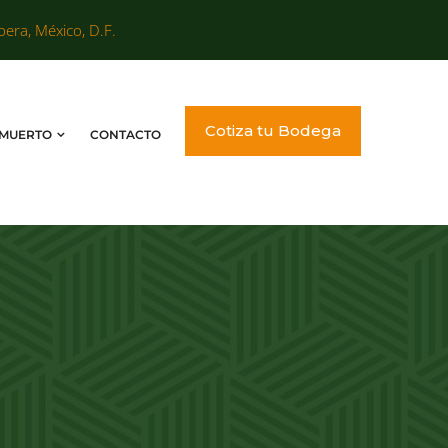
bera, México, D.F.
Cotiza tu Bodega
 MUERTO
CONTACTO