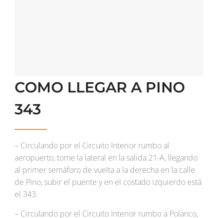
COMO LLEGAR A PINO
343
– Circulando por el Circuito Interior rumbo al
aeropuerto, tome la lateral en la salida 21-A, llegando
al primer semáforo de vuelta a la derecha en la calle
de Pino, subir el puente y en el costado izquierdo está
el 343.
– Circulando por el Circuito Interior rumbo a Polanco,