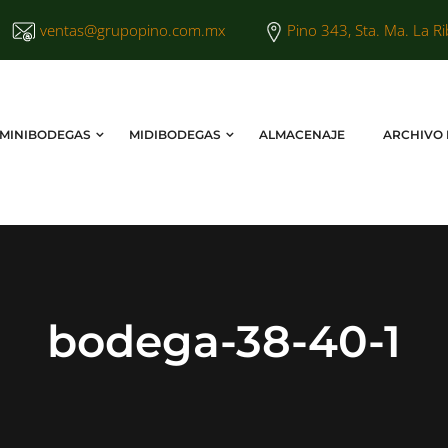
ventas@grupopino.com.mx
Pino 343, Sta. Ma. La Ri
MINIBODEGAS
MIDIBODEGAS
ALMACENAJE
ARCHIVO
bodega-38-40-1