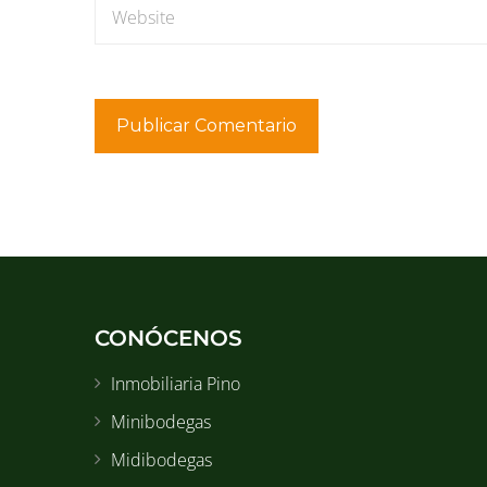
CONÓCENOS
Inmobiliaria Pino
Minibodegas
Midibodegas