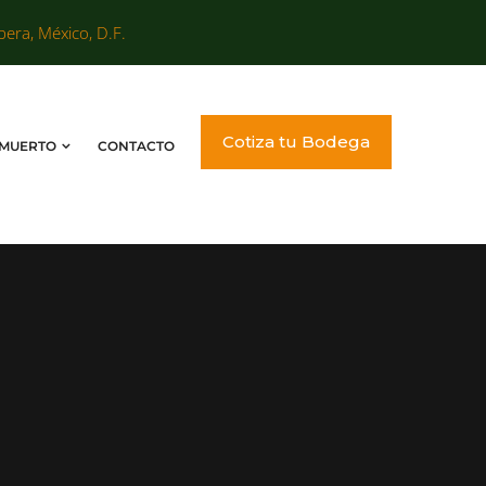
bera, México, D.F.
Cotiza tu Bodega
 MUERTO
CONTACTO